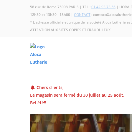
58 rue de Rome 75008 PARIS | TEL :
01 42 93 73 56
| HORAIRE
12h30 et 13h30 - 18h00 |
CONTACT
: contact@alocalutherie.
* L'adresse officielle et unique de la société Aloca Lutherie es
ATTENTION AUX SITES COPIES ET FRAUDULEUX.
Chers clients,
Le magasin sera fermé du 30 juillet au 25 août.
Bel été!!