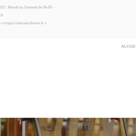
S : Mardi au Samedi de 9h30 -
fr
t
« https://alocalutherie.fr »
ACCUEI