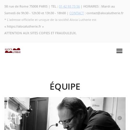
58 rue de Rome 75008 PARIS | TEL :
01 42 93 73 56
| HORAIRES : Mardi au
Samedi de 9h30 - 12h30 et 13h30 - 18h00 |
CONTACT
: contact@alocalutherie.fr
* L'adresse officielle et unique de la société Aloca Lutherie est
« https://alocalutherie.fr »
ATTENTION AUX SITES COPIES ET FRAUDULEUX.
ÉQUIPE